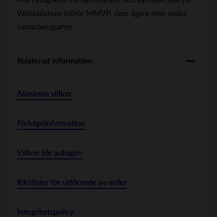
Alla rättigheter till varumärken och kännetecken på
Webbplatsen tillhör MMVP, dess ägare eller andra
samarbetsparter.
Relaterad information
Allmänna villkor
Förköpsinformation
Villkor för autogiro
Riktlinjer för utförande av order
Integritetspolicy