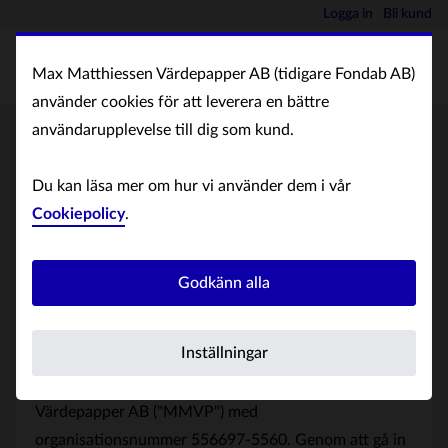
Logga in
Bli kund
Max Matthiessen Värdepapper AB (tidigare Fondab AB)
använder cookies för att leverera en bättre
användarupplevelse till dig som kund.
Användarvillkor
Du kan läsa mer om hur vi använder dem i vår
Cookiepolicy
.
Webbtjänst för fondhandel i
samarbete med Max Matthiessen
Godkänn alla
Värdepapper AB (tidigare Fondab
AB)
Inställningar
Denna webbtjänst är levererad av Max Matthiessen
Värdepapper AB ("MMVP") med
organisationsnummer 556697-5560. Genom att gå in